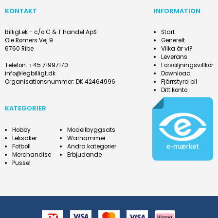
KONTAKT
INFORMATION
BilligLek - c/o C & T Handel ApS
Start
Ole Rømers Vej 9
Generelt
6760 Ribe
Vilka är vi?
Leverans
Telefon
:
+45 71997170
Försäljningsvillkor
info@legbilligt.dk
Download
Organisationsnummer
:
DK 42464996
Fjärrstyrd bil
Ditt konto
KATEGORIER
Hobby
Modellbyggsats
Leksaker
Warhammer
Fotboll
Andra kategorier
Merchandise
Erbjudande
Pussel