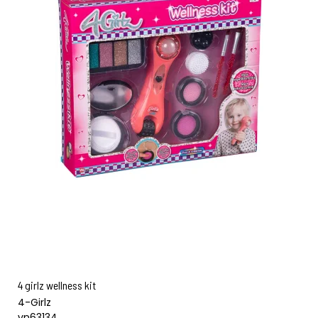
4 girlz wellness kit
4-Girlz
vn63134