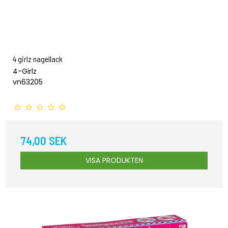
4 girlz nagellack
4-Girlz
vn63205
74,00 SEK
VISA PRODUKTEN