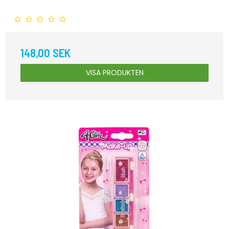
148,00 SEK
VISA PRODUKTEN