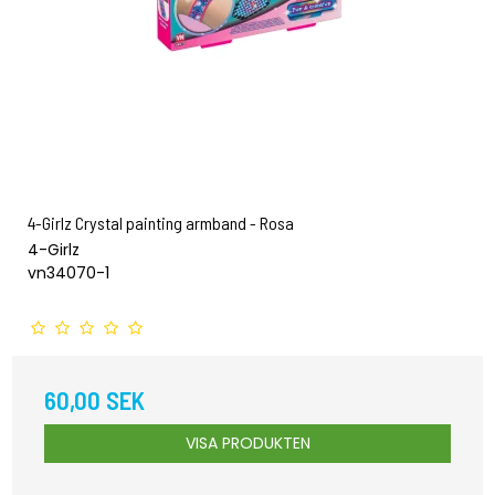
4-Girlz Crystal painting armband - Rosa
4-Girlz
vn34070-1
60,00 SEK
VISA PRODUKTEN