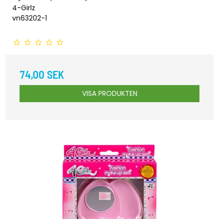
4-Girlz
vn63202-1
74,00 SEK
VISA PRODUKTEN