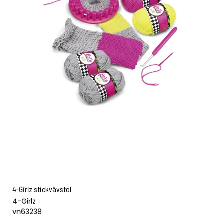
4-Girlz stickvävstol
4-Girlz
vn63238