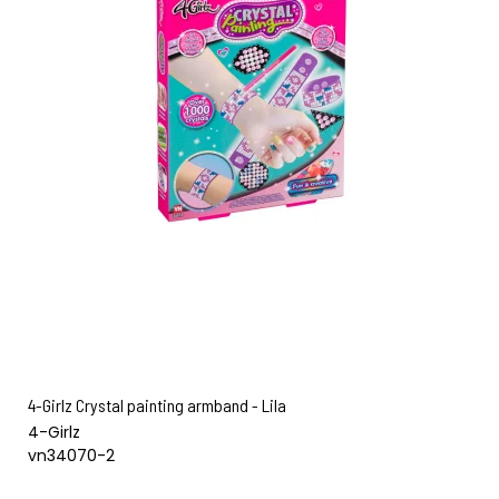
4-Girlz Crystal painting armband - Lila
4-Girlz
vn34070-2