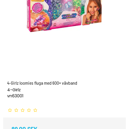
4-Girlz loomies fluga med 600+ vävband
4-Girlz
vn63001
89,00 SEK