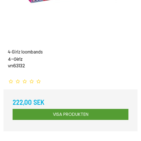
4-Girlz loombands
4-Girlz
vn63132
222,00 SEK
VISA PRODUKTEN