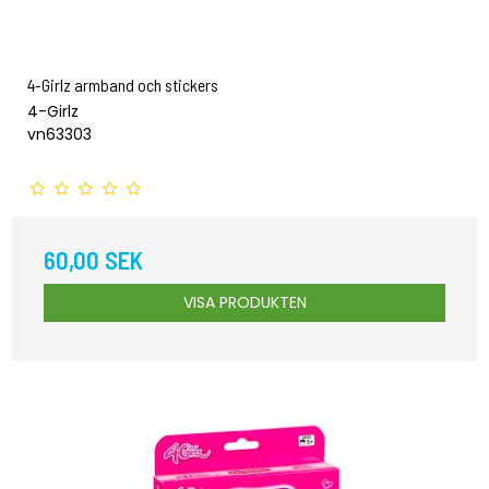
4-Girlz armband och stickers
4-Girlz
vn63303
60,00 SEK
VISA PRODUKTEN