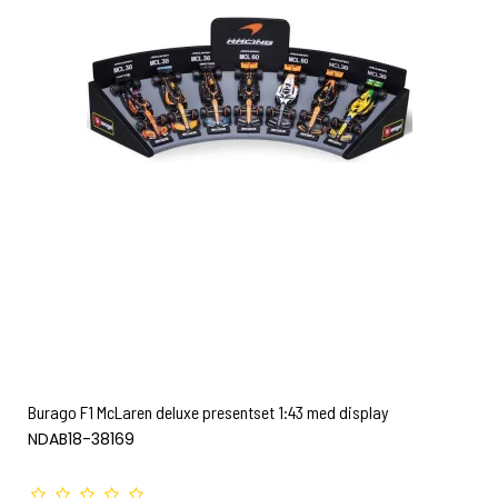
Burago F1 McLaren deluxe presentset 1:43 med display
NDAB18-38169