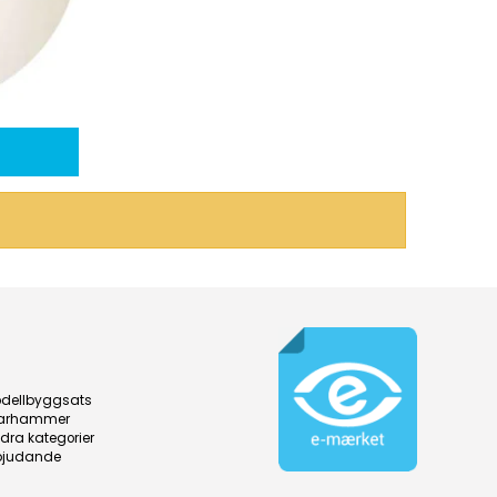
dellbyggsats
arhammer
dra kategorier
bjudande