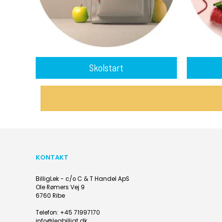
Skolstart
KONTAKT
BilligLek - c/o C & T Handel ApS
Ole Rømers Vej 9
6760 Ribe
Telefon
:
+45 71997170
info@legbilligt.dk