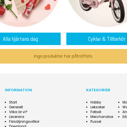
Alla hjärtans dag
Cyklar & Tillbehör
Inga produkter har påträffats.
INFORMATION
KATEGORIER
Start
Hobby
Mo
Generelt
Leksaker
W
Vilka är vi?
Fotboll
An
Leverans
Merchandise
Er
Försäljningsvillkor
Pussel
Download