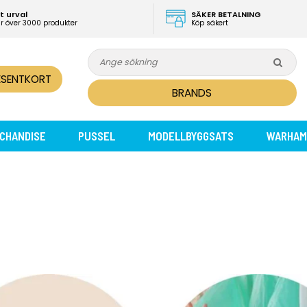
t urval
SÄKER BETALNING
ar över 3000 produkter
Köp säkert
ESENTKORT
BRANDS
CHANDISE
PUSSEL
MODELLBYGGSATS
WARHAM