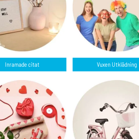
Inramade citat
Vuxen Utklädning