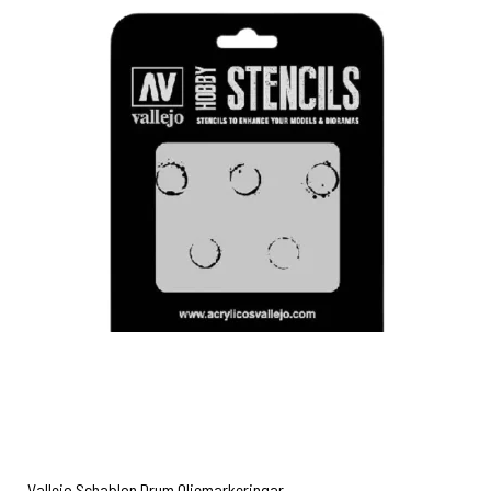
Vallejo Schablon Drum Oljemarkeringar