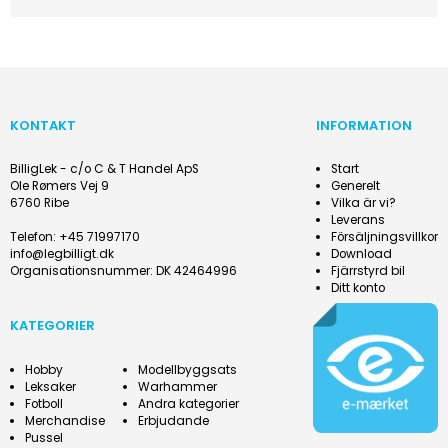
KONTAKT
INFORMATION
BilligLek - c/o C & T Handel ApS
Start
Ole Rømers Vej 9
Generelt
6760 Ribe
Vilka är vi?
Leverans
Telefon
:
+45 71997170
Försäljningsvillkor
info@legbilligt.dk
Download
Organisationsnummer
:
DK 42464996
Fjärrstyrd bil
Ditt konto
KATEGORIER
Hobby
Modellbyggsats
Leksaker
Warhammer
Fotboll
Andra kategorier
Merchandise
Erbjudande
Pussel