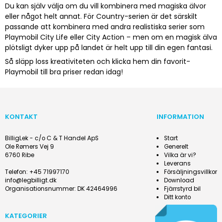
Du kan själv välja om du vill kombinera med magiska älvor
eller något helt annat. För Country-serien är det särskilt
passande att kombinera med andra realistiska serier som
Playmobil City Life eller City Action – men om en magisk älva
plötsligt dyker upp på landet är helt upp till din egen fantasi.
Så släpp loss kreativiteten och klicka hem din favorit-
Playmobil till bra priser redan idag!
KONTAKT
INFORMATION
BilligLek - c/o C & T Handel ApS
Start
Ole Rømers Vej 9
Generelt
6760 Ribe
Vilka är vi?
Leverans
Telefon
:
+45 71997170
Försäljningsvillkor
info@legbilligt.dk
Download
Organisationsnummer
:
DK 42464996
Fjärrstyrd bil
Ditt konto
KATEGORIER