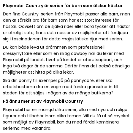
Playmobil Country är serien för barn som älskar hästar
Den fina Country-serien från Playmobil passar alla barn, men
den är särskilt bra för barn som har ett stort intresse för
hästar. Oavsett om de själva rider eller bara tycker att hästar
är otroligt söta, finns det massor av möjligheter att fördjupa
sig i fascinationen för detta majestätiska djur med serien.
Du kan både leva ut drömmen som professionell
dressyrryttare eller som en riktig cowboy när du leker med
Playmobil på landet. Livet på landet är oförutsägbart, och
inga två dagar är de samma. Därför finns det också oändliga
möjligheter att hitta på olika lekar.
Ska din ponny till exempel gå på ponnycafé, eller ska
arbetshästarna dra en vagn med färska grönsaker in till
staden för att säljas i någon av de många butikerna?
Få ännu mer ut av Playmobil Country
Playmobil har en mängd olika serier, alla med nya och roliga
figurer och tillbehör inom olika teman. Vill du få ut så mycket
som möjligt av Playmobil, kan du med fördel kombinera
serierna med varandra.