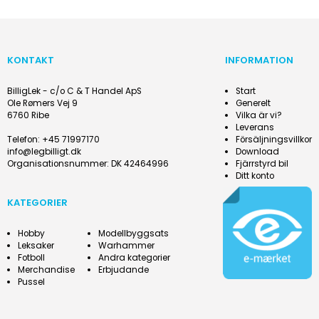
KONTAKT
INFORMATION
BilligLek - c/o C & T Handel ApS
Start
Ole Rømers Vej 9
Generelt
6760 Ribe
Vilka är vi?
Leverans
Telefon
:
+45 71997170
Försäljningsvillkor
info@legbilligt.dk
Download
Organisationsnummer
:
DK 42464996
Fjärrstyrd bil
Ditt konto
KATEGORIER
Hobby
Modellbyggsats
Leksaker
Warhammer
Fotboll
Andra kategorier
Merchandise
Erbjudande
Pussel