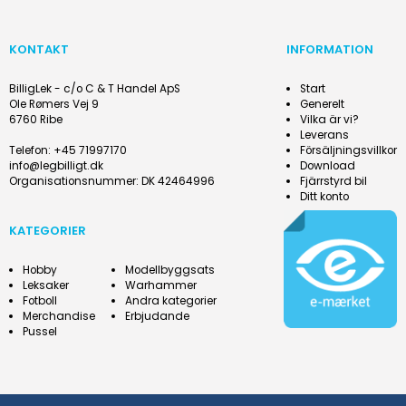
KONTAKT
INFORMATION
BilligLek - c/o C & T Handel ApS
Start
Ole Rømers Vej 9
Generelt
6760 Ribe
Vilka är vi?
Leverans
Telefon
:
+45 71997170
Försäljningsvillkor
info@legbilligt.dk
Download
Organisationsnummer
:
DK 42464996
Fjärrstyrd bil
Ditt konto
KATEGORIER
Hobby
Modellbyggsats
Leksaker
Warhammer
Fotboll
Andra kategorier
Merchandise
Erbjudande
Pussel