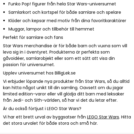
Funko Pop!
figurer från hela Star Wars-universumet
Samlarkort och kortspel för både samlare och spelare
Kläder och kepsar med motiv från dina favoritkaraktärer
Muggar, lampor och tillbehör till hemmet
Perfekt för samlare och fans
Star Wars merchandise är för både barn och vuxna som vill
leva sig in i äventyret. Produkterna är perfekta som
gåvoidéer, samlarobjekt eller som ett sätt att visa din
passion för universumet.
Upplev universumet hos BilligLek.se
Vi erbjuder löpande nya produkter från Star Wars, så du alltid
kan hitta något unikt till din samling. Oavsett om du jagar
limited edition-varor eller vill glädja ditt barn med leksaker
från Jedi- och Sith-världen, så har vi det du letar efter.
Är du också förtjust i LEGO Star Wars?
Vi har ett brett urval av byggsatser från
LEGO Star Wars
. Hitta
det stora urvalet för både stora och små här.