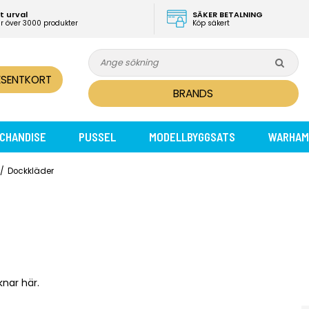
t urval
SÄKER BETALNING
ar över 3000 produkter
Köp säkert
ESENTKORT
BRANDS
CHANDISE
PUSSEL
MODELLBYGGSATS
WARHAM
/
Dockkläder
knar här.