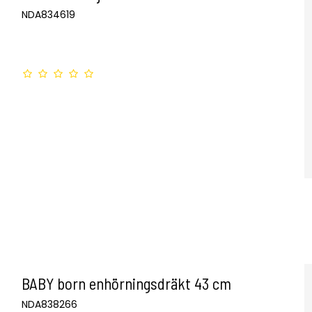
NDA834619
BABY born enhörningsdräkt 43 cm
NDA838266