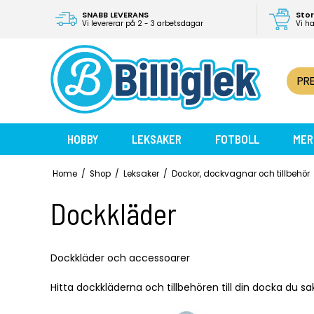
SNABB LEVERANS
Stor
Vi levererar på 2 - 3 arbetsdagar
Vi h
PR
HOBBY
LEKSAKER
FOTBOLL
MER
Home
/
Shop
/
Leksaker
/
Dockor, dockvagnar och tillbehör
Dockkläder
Dockkläder och accessoarer
Hitta dockkläderna och tillbehören till din docka du sa