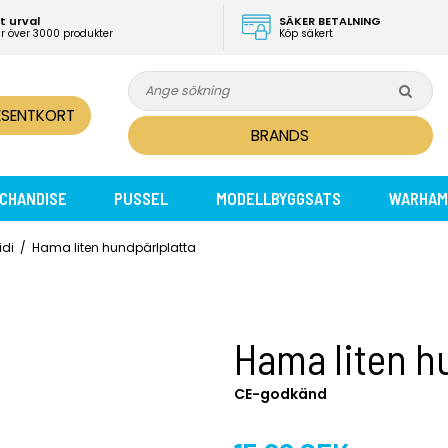
t urval
SÄKER BETALNING
ar över 3000 produkter
Köp säkert
ESENTKORT
BRANDS
CHANDISE
PUSSEL
MODELLBYGGSATS
WARHAM
idi
/
Hama liten hundpärlplatta
Hama liten h
CE-godkänd