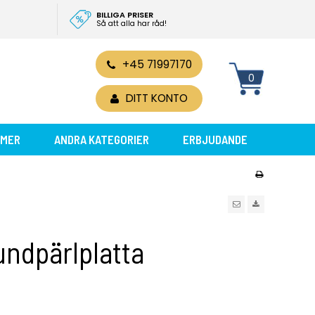
BILLIGA PRISER
Så att alla har råd!
+45 71997170
0
DITT KONTO
MER
ANDRA KATEGORIER
ERBJUDANDE
undpärlplatta