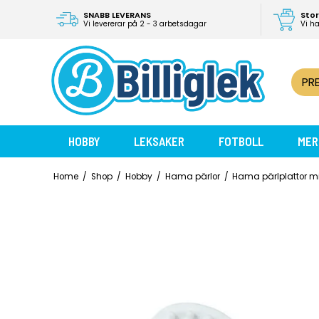
SNABB LEVERANS
Stor
Vi levererar på 2 - 3 arbetsdagar
Vi h
PR
HOBBY
LEKSAKER
FOTBOLL
MER
Home
/
Shop
/
Hobby
/
Hama pärlor
/
Hama pärlplattor m