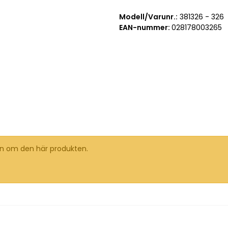
Modell/Varunr.:
381326 - 326
EAN-nummer:
028178003265
on om den här produkten.