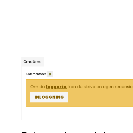
Omdöme
Kommentarer
0
Om du
loggar in
, kan du skriva en egen recensi
INLOGGNING